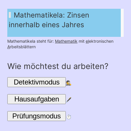
Mathematikela: Zinsen
innerhalb eines Jahres
Mathematikela steht für:
Mathematik
mit
el
ektronischen
A
rbeitsblättern
Wie möchtest du arbeiten?
Detektivmodus
🕵
Hausaufgaben
🖋
Prüfungsmodus
⏱